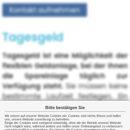
Kontakt aufnehmen
Tagesgeld
Tagesgeld ist eine Möglichkeit der
flexiblen Geldanlage, bei der Ihnen
die Spareinlage täglich zur
Verfügung steht.
Sie müssen keine
bestimmte Laufzeit festlegen. Ein
Tagesgeldkonto ist das Konto, auf
Bitte bestätigen Sie
dem Sie Ihr Geld einzahlen. Für den
Wir setzen auf unserer Website Cookies ein. Cookies sind nichts Böses und helfen
uns, unsere Website zuverlässig zu betreiben.
Einige der Cookies sind zwingend notwendig, ohne die der Betrieb unserer Website
eingezahlten Sparbetrag erhalten
nicht möglich wäre, während andere uns helfen unser Onlineangebot zu verbessern
und wirtschaftlich zu betreiben. Sie können alle Cookies akzeptieren und sofort