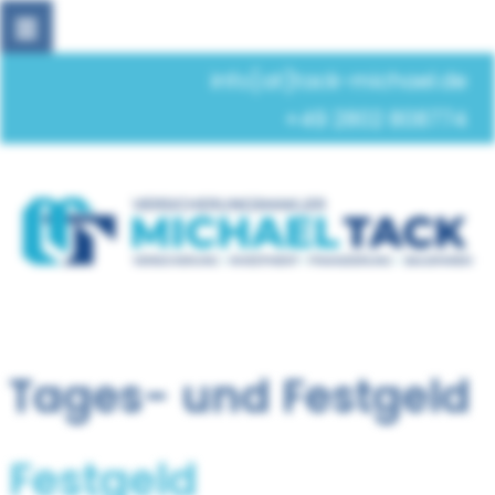
info[at]tack-michael.de
+49 2802 808774
Tages- und Festgeld
Festgeld