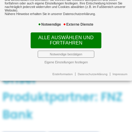
fortfahren oder auch eigene Einstellungen festlegen. Ihre Entscheidung können Sie
Sie von der Bank Zinsen.
nachträglich jederzeit widerrufen und Cookies abwählen (z.B. im Fußbereich unserer
Website).
Nähere Hinweise erhalten Sie in unserer Datenschutzerklärung.
Notwendige
Externe Dienste
Jetzt vergleichen
ALLE AUSWÄHLEN UND
FORTFAHREN
Kontakt aufnehmen
Notwendige bestätigen
Eigene Einstellungen festlegen
Unser
Erstinformation
Datenschutzerklärung
Impressum
Produktpartner: FNZ
Bank