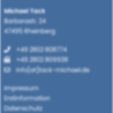
Michael Tack
Barbarastr. 24
47495 Rheinberg
+49 2802 808774
+49 2802 809938
info[at]tack-michael.de
Impressum
Erstinformation
Datenschutz