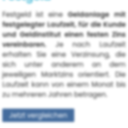
Festgeld ist eine
Geldanlage mit
festgelegter Laufzeit, für die Kunde
und Geldinstitut einen festen Zins
vereinbaren.
Je nach Laufzeit
erhalten Sie eine Verzinsung, die
sich unter anderem an dem
jeweiligen Marktzins orientiert. Die
Laufzeit kann von einem Monat bis
zu mehreren Jahren betragen.
Jetzt vergleichen