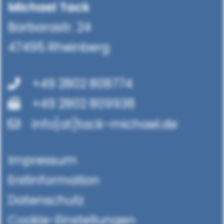
Michael Tack
Barbarastr. 24
47495 Rheinberg
+49 2802 808774
+49 2802 809938
info[at]tack-michael.de
Impressum
Erstinformation
Datenschutz
Cookie-Einstellungen