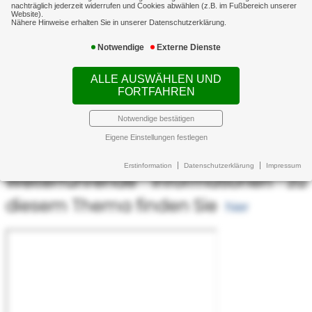
nachträglich jederzeit widerrufen und Cookies abwählen (z.B. im Fußbereich unserer
Denn hier geht es nicht nur darum,
Website).
Nähere Hinweise erhalten Sie in unserer Datenschutzerklärung.
dass Sie im Falle eines Unfalls selbst
Notwendige
Externe Dienste
geschützt sind. Falls Sie jemanden
ALLE AUSWÄHLEN UND
schädigen, können ohne den
FORTFAHREN
richtigen Versicherungsschutz hohe
Notwendige bestätigen
Folgekosten auf Sie zukommen.
Eigene Einstellungen festlegen
Erstinformation
Datenschutzerklärung
Impressum
Weiterführende Informationen zu
diesem Thema finden Sie
hier