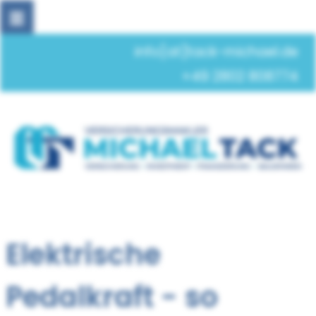
info[at]tack-michael.de
+49 2802 808774
Elektrische
Pedalkraft - so