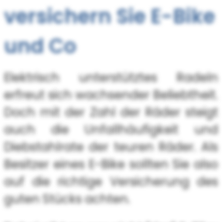
versichern Sie E-Bike
und Co
Elektrisch unterstütztes Radeln
erfreut sich wachsender Beliebtheit.
Doch mit der Zahl der Räder steigt
auch die Unfallhäufigkeit und
Diebstahlrate der teuren Räder. Als
Besitzer eines E-Bike sollten Sie also
auf die richtige Versicherung des
guten Stücks achten.