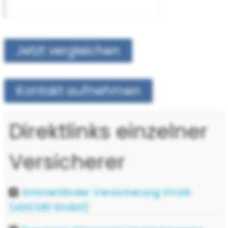
Jetzt vergleichen
Kontakt aufnehmen
Direktlinks einzelner
Versicherer
Ammerländer Versicherung VVaG
(ADCURI GmbH)