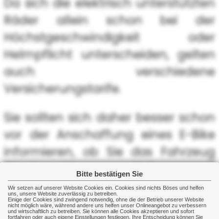
Da sich die elektrisch unterstützten
Räder allein schon bei der
Höchstgeschwindigkeit oder
Helmpflicht unterscheiden, gelten
auch verschiedene
Versicherungstarife.
Sie sollten sich daher besser schon
vor der Anschaffung eines E-Bike
informieren, ob Sie das Fahrzeug
überhaupt bewegen dürfen.
Bitte bestätigen Sie
Wir setzen auf unserer Website Cookies ein. Cookies sind nichts Böses und helfen
Bei der Wahl der richtigen
uns, unsere Website zuverlässig zu betreiben.
Einige der Cookies sind zwingend notwendig, ohne die der Betrieb unserer Website
nicht möglich wäre, während andere uns helfen unser Onlineangebot zu verbessern
Versicherung beraten wir Sie gern.
und wirtschaftlich zu betreiben. Sie können alle Cookies akzeptieren und sofort
fortfahren oder auch eigene Einstellungen festlegen. Ihre Entscheidung können Sie