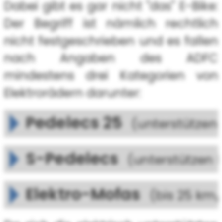
Dabei gibt es gar nicht "das" E-Bike:
Der Begriff ist nämlich rechtlich
nicht festgeschrieben und es fallen
nach Angaben des ADFC
mindestens drei Kategorien von
Elektrorädern darunter:
Pedelecs 25
(unterstützen
S-Pedelecs
(unterstützen 
Elektro-Mofas
(bis 25 km