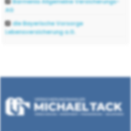
Barmenia Allgemeine Versicherungs-
AG
die Bayerische Vorsorge
Lebensversicherung a.G.