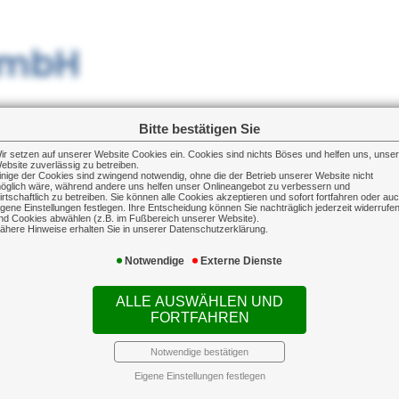
GmbH
Bitte bestätigen Sie
SUCHEN...
ir setzen auf unserer Website Cookies ein. Cookies sind nichts Böses und helfen uns, unse
ebsite zuverlässig zu betreiben.
inige der Cookies sind zwingend notwendig, ohne die der Betrieb unserer Website nicht
öglich wäre, während andere uns helfen unser Onlineangebot zu verbessern und
irtschaftlich zu betreiben. Sie können alle Cookies akzeptieren und sofort fortfahren oder au
igene Einstellungen festlegen. Ihre Entscheidung können Sie nachträglich jederzeit widerrufe
nd Cookies abwählen (z.B. im Fußbereich unserer Website).
Zahnz
ähere Hinweise erhalten Sie in unserer Datenschutzerklärung.
Notwendige
Externe Dienste
ALLE AUSWÄHLEN UND
FORTFAHREN
Notwendige bestätigen
Eigene Einstellungen festlegen