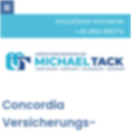
info[at]tack-michael.de
+49 2802 808774
Concordia
Versicherungs-