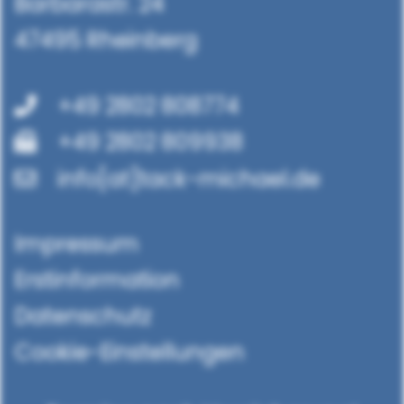
Barbarastr. 24
47495 Rheinberg
+49 2802 808774
+49 2802 809938
info[at]tack-michael.de
Impressum
Erstinformation
Datenschutz
Cookie-Einstellungen